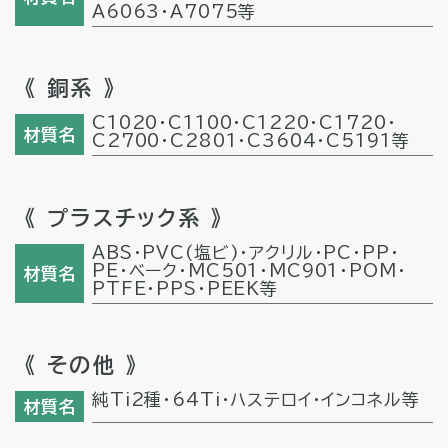
A6063・A7075等
《 銅系 》
C1020・C1100・C1220・C1720・
材質名
C2700・C2801・C3604・C5191等
《 プラスチック系 》
ABS・PVC(塩ビ)・
アクリル
・PC・PP・
PE・
ベーク
・MC501・MC901・POM・
材質名
PTFE・PPS・PEEK等
《 その他 》
純Ti2種・64Ti・
ハステロイ
・
インコネル等
材質名