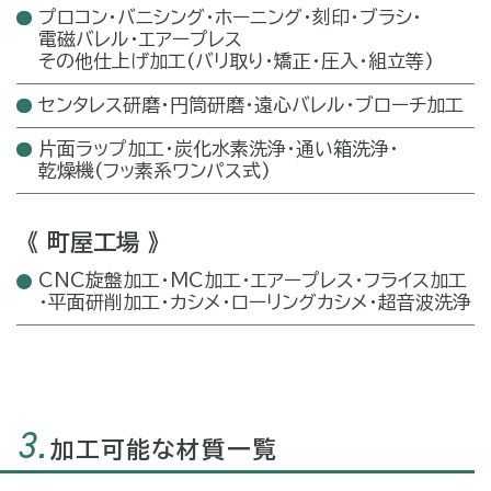
プロコン・バニシング・ホーニング・
刻印
・
ブラシ
・
電磁バレル
・
エアープレス
その他仕上げ加工
(バリ取り・矯正・圧入・組立等)
センタレス研磨・円筒研磨・
遠心バレル
・
ブローチ加工
片面ラップ加工・炭化水素洗浄・
通い箱洗浄
・
乾燥機(フッ素系ワンパス式)
《 町屋工場 》
CNC旋盤加工・MC加工・
エアープレス
・
フライス加工
・
平面研削加工
・
カシメ
・
ローリングカシメ
・
超音波洗浄
3.
加工可能な材質一覧